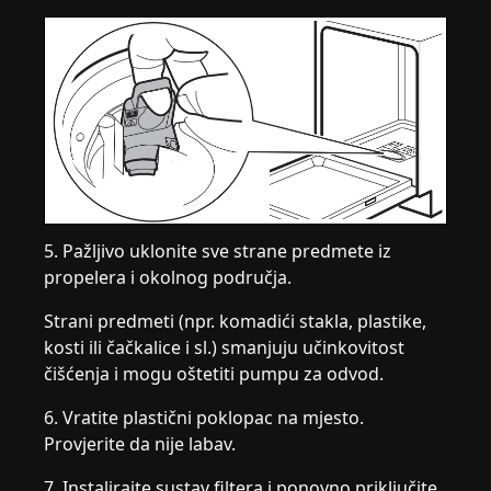
5. Pažljivo uklonite sve strane predmete iz
propelera i okolnog područja.
Strani predmeti (npr. komadići stakla, plastike,
kosti ili čačkalice i sl.) smanjuju učinkovitost
čišćenja i mogu oštetiti pumpu za odvod.
6. Vratite plastični poklopac na mjesto.
Provjerite da nije labav.
7. Instalirajte sustav filtera i ponovno priključite