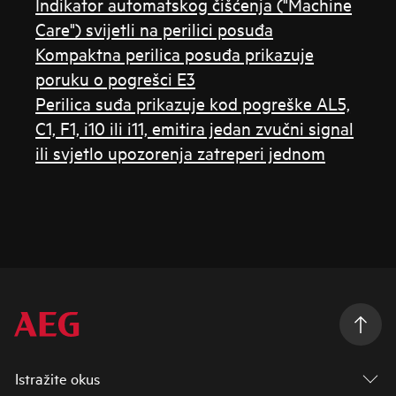
Indikator automatskog čišćenja ("Machine
Care") svijetli na perilici posuđa
Kompaktna perilica posuđa prikazuje
poruku o pogrešci E3
Perilica suđa prikazuje kod pogreške AL5,
C1, F1, i10 ili i11, emitira jedan zvučni signal
ili svjetlo upozorenja zatreperi jednom
Istražite okus