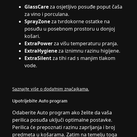
GlassCare
za osjetljivo posuđe poput čaša
za vino i porculana.
SprayZone
za tvrdokorne ostatke na
posuđu u posebnom prostoru u donjoj
košari.
ExtraPower
za višu temperaturu pranja.
ExtraHygiene
za iznimnu razinu higijene.
ExtraSilent
za tihi rad s manjim tlakom
vode.
Saznajte više o dodatnim značajkama.
Upotrijebite Auto program
Odaberite Auto program ako želite da vaša
perilica posuđa uključi optimalne postavke.
Perilica će prepoznati razinu zaprljanja i broj
predmeta u košarama. Zatim na temelju toga