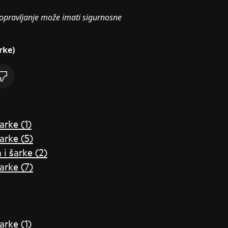
opravljanje može imati sigurnosne
rke)
arke (1)
šarke (5)
 i šarke (2)
šarke (7)
arke (1)