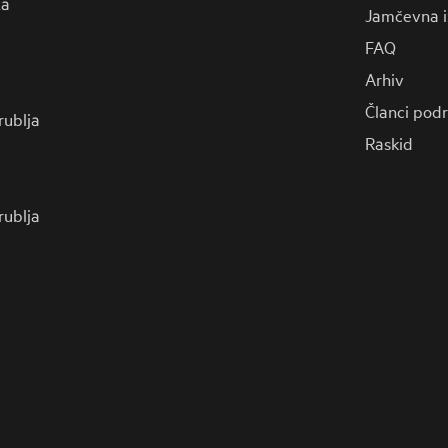
za
Jamčevna i
FAQ
Arhiv
Članci pod
 rublja
Raskid
 rublja