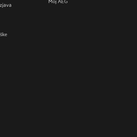
Moj AEG
zjava
rške