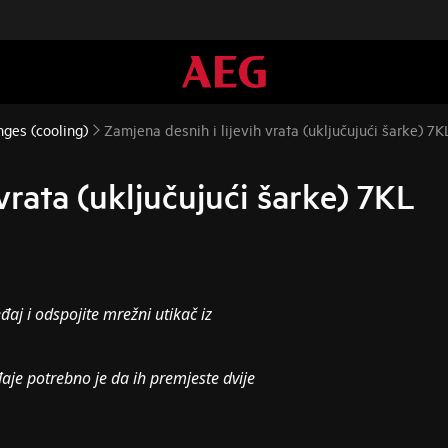
nges (cooling)
Zamjena desnih i lijevih vrata (uključujući šarke) 7K
vrata (uključujući šarke) 7KL
đaj i odspojite mrežni utikač iz
aje potrebno je da ih premjeste dvije