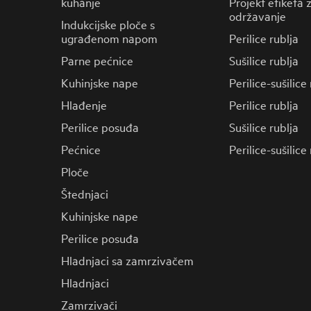
kuhanje
Projekt etiketa 
održavanje
Indukcijske ploče s
ugrađenom napom
Perilice rublja
Parne pećnice
Sušilice rublja
Kuhinjske nape
Perilice-sušilice
Hlađenje
Perilice rublja
Perilice posuđa
Sušilice rublja
Pećnice
Perilice-sušilice
Ploče
Štednjaci
Kuhinjske nape
Perilice posuđa
Hladnjaci sa zamrzivačem
Hladnjaci
Zamrzivači