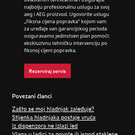
najbolju profesionalnu uslugu za svoj
aeg i AEG proizvod. Ugovorite uslugu
„Fiksna cijena popravka“ kojom vam
za uređaje van garancijskog perioda
osiguravamo jedinstven plan pomoći:
ekskluzivnu tehničku intervenciju po
fiksnoj cijeni popravka.
Rezerviraj servis
Povezani članci
Zašto se moj hladnjak zaleđuje?
Stijenka hladnjaka postaje vruća
Iz dispenzora ne izlazi led
Vlaga u ladici za povrće ili ispod staklene