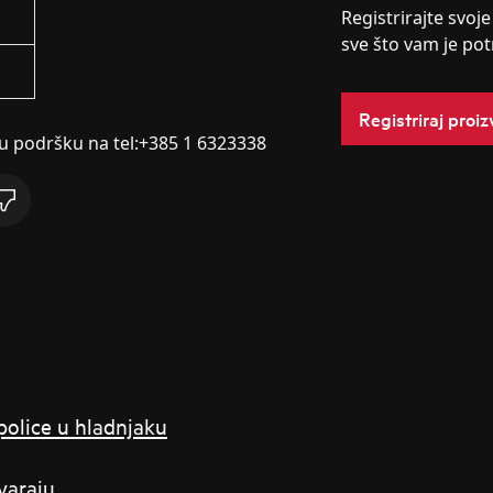
Registrirajte svoj
sve što vam je po
Registriraj proi
ku podršku na tel:+385 1 6323338
 police u hladnjaku
varaju