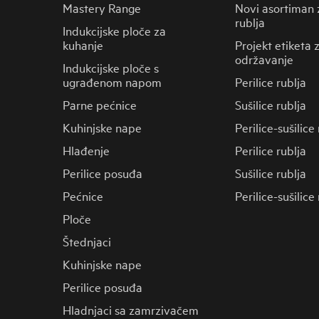
Mastery Range
Novi asortiman 
rublja
Indukcijske ploče za
kuhanje
Projekt etiketa 
održavanje
Indukcijske ploče s
ugrađenom napom
Perilice rublja
Parne pećnice
Sušilice rublja
Kuhinjske nape
Perilice-sušilice
Hlađenje
Perilice rublja
Perilice posuđa
Sušilice rublja
Pećnice
Perilice-sušilice
Ploče
Štednjaci
Kuhinjske nape
Perilice posuđa
Hladnjaci sa zamrzivačem