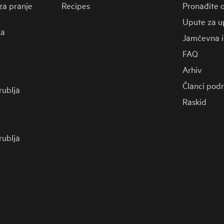
za pranje
Recipes
Pronađite o
Upute za u
za
Jamčevna i
FAQ
Arhiv
Članci pod
 rublja
Raskid
 rublja