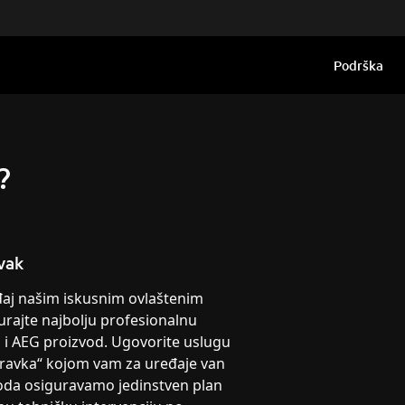
Podrška
?
vak
eđaj našim iskusnim ovlaštenim
urajte najbolju profesionalnu
g i AEG proizvod. Ugovorite uslugu
pravka“ kojom vam za uređaje van
oda osiguravamo jedinstven plan