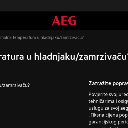
timalna temperatura u hladnjaku/zamrzivaču?
ratura u hladnjaku/zamrzivaču
Zatražite popra
u/zamrzivaču?
Povjerite svoj ur
tehničarima i osig
uslugu za svoj ae
„Fiksna cijena po
garancijskog peri