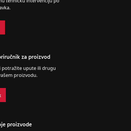
nu tehničku intervenciju po
avka.
s
riručnik za proizvod
i potražite upute ili drugu
vašem proizvodu.
k
oje proizvode