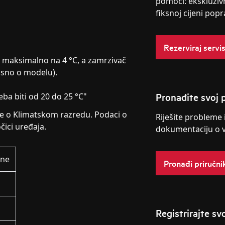
pomoći: ekskluziv
fiksnoj cijeni popr
Rezerviraj servi
i maksimalno na 4 °C, a zamrzivač
ovisno o modelu).
Pronađite svoj p
ba biti od 20 do 25 °C"
se o Klimatskom razredu. Podaci o
Riješite probleme 
čici uređaja.
dokumentaciju o 
ine
Pronađi priručni
Registrirajte sv