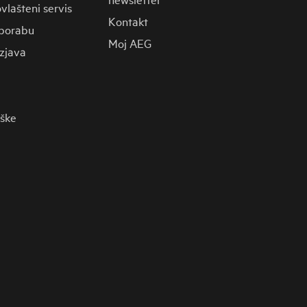
vlašteni servis
Kontakt
porabu
Moj AEG
zjava
rške