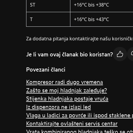
ST
+16°C bis +38°C
T
+16°C bis +43°C
Za dodatna pitanja kontaktirajte našu korisnič
Je li vam ovaj članak bio koristan?
Povezani članci
Kompresor radi dugo vremena
Zašto se moj hladnjak zaleđuje?
Stijenka hladnjaka postaje vruća
Iz dispenzora ne izlazi led
Vlaga u ladici za povrće ili ispod staklene
Kontaktirajte ovlašteni servis centar
Vrata kombiniranog hladnjaka teško se ot