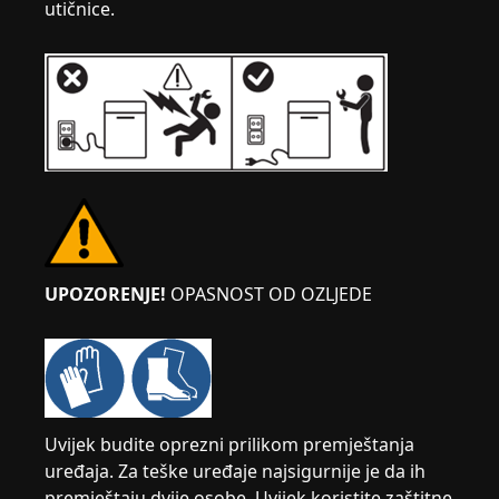
utičnice.
UPOZORENJE!
OPASNOST OD OZLJEDE
Uvijek budite oprezni prilikom premještanja
uređaja. Za teške uređaje najsigurnije je da ih
premještaju dvije osobe. Uvijek koristite zaštitne