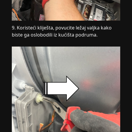
9. Koristeći kliješta, povucite ležaj valjka kako
biste ga oslobodili iz kućišta podruma.