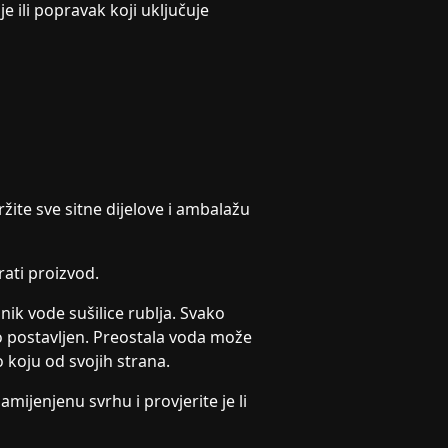
e ili popravak koji uključuje
ržite sve sitne dijelove i ambalažu
irati proizvod.
nik vode sušilice rublja. Svako
o postavljen. Preostala voda može
o koju od svojih strana.
ijenjenu svrhu i provjerite je li