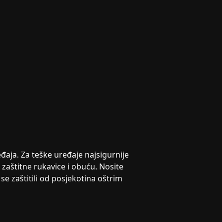
đaja. Za teške uređaje najsigurnije
e zaštitne rukavice i obuću. Nosite
e zaštitili od posjekotina oštrim