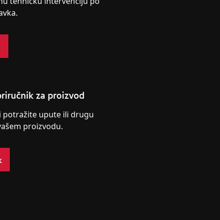
nu tehničku intervenciju po
avka.
s
riručnik za proizvod
i potražite upute ili drugu
vašem proizvodu.
k