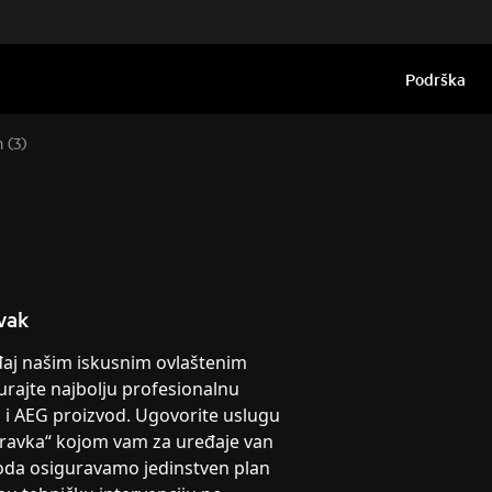
Podrška
 (3)
vak
eđaj našim iskusnim ovlaštenim
urajte najbolju profesionalnu
g i AEG proizvod. Ugovorite uslugu
pravka“ kojom vam za uređaje van
oda osiguravamo jedinstven plan