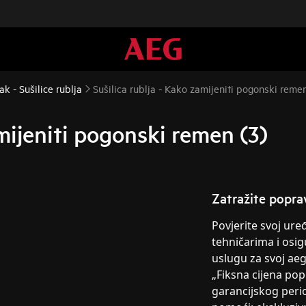
k - Sušilice rublja
Sušilica rublja - Kako zamijeniti pogonski remen
amijeniti pogonski remen (3)
Zatražite popra
Povjerite svoj ur
tehničarima i osig
uslugu za svoj ae
„Fiksna cijena po
garancijskog peri