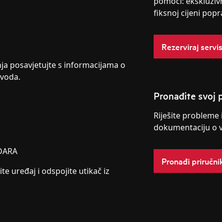
pomoći: ekskluziv
fiksnoj cijeni popr
Rezerviraj servi
nja posavjetujte s informacijama o
zvoda.
Pronađite svoj p
Riješite probleme 
dokumentaciju o 
DARA
Pronađi priručni
ite uređaj i odspojite utikač iz