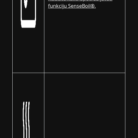
funkciju SenseBoil®.