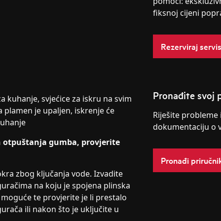
pomoći: ekskluziv
fiksnoj cijeni popr
Rezerviraj servi
Pronađite svoj p
za kuhanje, svjećice za iskru na svim
a plamen je upaljen, iskrenje će
Riješite probleme 
kuhanje
dokumentaciju o 
n otpuštanja gumba, provjerite
Pronađi priručni
okra zbog ključanja vode. Izvadite
osiguračima na koju je spojena plinska
 moguće te provjerite je li prestalo
rača ili nakon što je uključite u