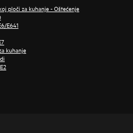
koj ploči za kuhanje - Oštećenje
)
E6/E641
E7
 za kuhanje
di
 E2