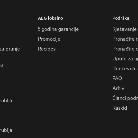
AEG lokalno
Podrška
5 godina garancije
Rješavanje
Promocije
Pronađite 
za pranje
Recipes
Pronađite o
Upute za u
za
Jamčevna i
FAQ
Arhiv
Članci pod
 rublja
Raskid
 rublja