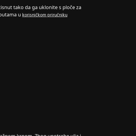
tisnut tako da ga uklonite s ploče za
uputama u
korisničkom priručniku