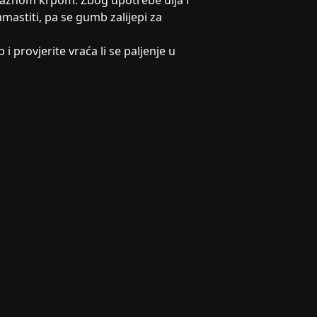
lažnom krpom. Zbog upotrebe ulja i
astiti, pa se gumb zalijepi za
 provjerite vraća li se paljenje u