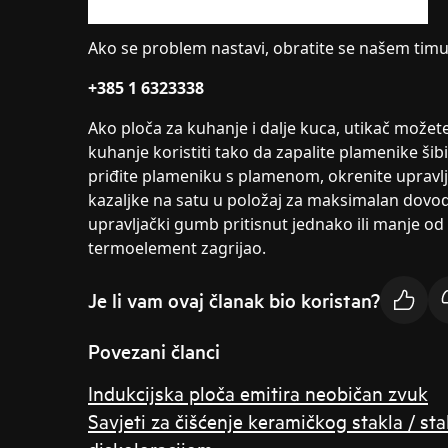
Ako se problem nastavi, obratite se našem timu
+385 1 6323338
Ako ploča za kuhanje i dalje kuca, utikač možete i
kuhanje koristiti tako da zapalite plamenike šib
priđite plameniku s plamenom, okrenite uprav
kazaljke na satu u položaj za maksimalan dovod p
upravljački gumb pritisnut jednako ili manje od
termoelement zagrijao.
Je li vam ovaj članak bio koristan?
Povezani članci
Indukcijska ploča emitira neobičan zvuk
Savjeti za čišćenje keramičkog stakla / s