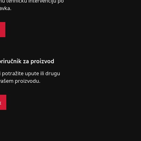
nu tehničku intervenciju po
avka.
s
riručnik za proizvod
i potražite upute ili drugu
vašem proizvodu.
k