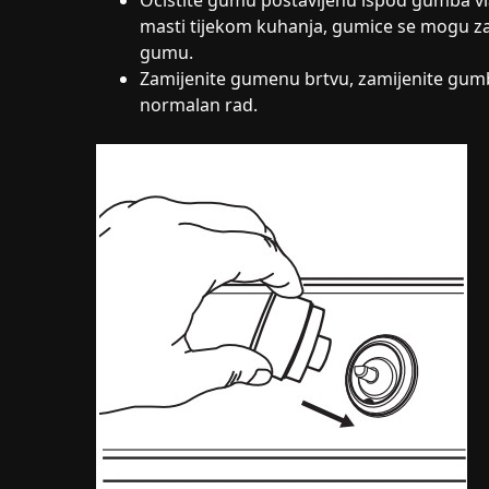
Očistite gumu postavljenu ispod gumba v
masti tijekom kuhanja, gumice se mogu zam
gumu.
Zamijenite gumenu brtvu, zamijenite gumb i
normalan rad.