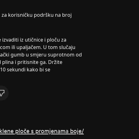
 za korisničku podršku na broj
zvaditi iz utičnice i ploču za
icom ili upaljačem. U tom slučaju
ljački gumb u smjeru suprotnom od
lina i pritisnite ga. Držite
 10 sekundi kako bi se
taklene ploče s promjenama boje/