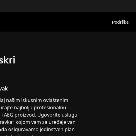
Podrška
skri
vak
eđaj našim iskusnim ovlaštenim
urajte najbolju profesionalnu
g i AEG proizvod. Ugovorite uslugu
pravka“ kojom vam za uređaje van
oda osiguravamo jedinstven plan