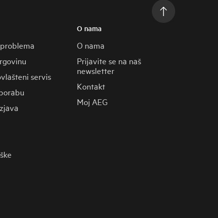
O nama
 problema
O nama
trgovinu
Prijavite se na naš
newsletter
vlašteni servis
Kontakt
porabu
Moj AEG
zjava
rške