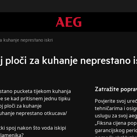
za kuhanje neprestano iskri
j ploči za kuhanje neprestano i
Zatražite popra
estano pucketa tijekom kuhanja
le se kad pritisnem jednu tipku
Povjerite svoj ur
koj ploči za kuhanje
tehničarima i osig
 kuhanje neprestano otkucava/
uslugu za svoj ae
„Fiksna cijena po
tki spoj nakon što voda iskipi
garancijskog peri
 plamenika?