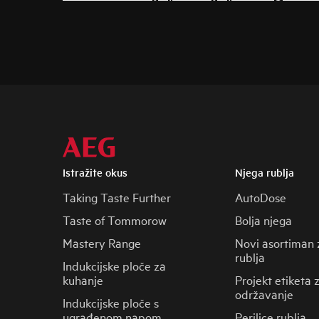
Istražite okus
Njega rublja
Taking Taste Further
AutoDose
Taste of Tommorow
Bolja njega
Mastery Range
Novi asortiman 
rublja
Indukcijske ploče za
kuhanje
Projekt etiketa 
održavanje
Indukcijske ploče s
ugrađenom napom
Perilice rublja