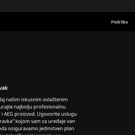
Podrška
vak
eđaj našim iskusnim ovlaštenim
urajte najbolju profesionalnu
g i AEG proizvod. Ugovorite uslugu
pravka“ kojom vam za uređaje van
oda osiguravamo jedinstven plan