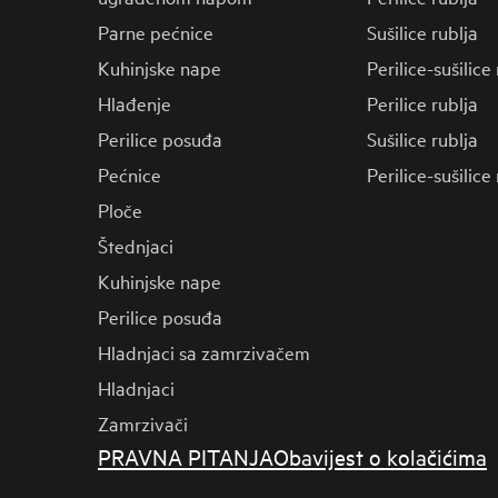
Parne pećnice
Sušilice rublja
Kuhinjske nape
Perilice-sušilice
Hlađenje
Perilice rublja
Perilice posuđa
Sušilice rublja
Pećnice
Perilice-sušilice
Ploče
Štednjaci
Kuhinjske nape
Perilice posuđa
Hladnjaci sa zamrzivačem
Hladnjaci
Zamrzivači
PRAVNA PITANJA
Obavijest o kolačićima