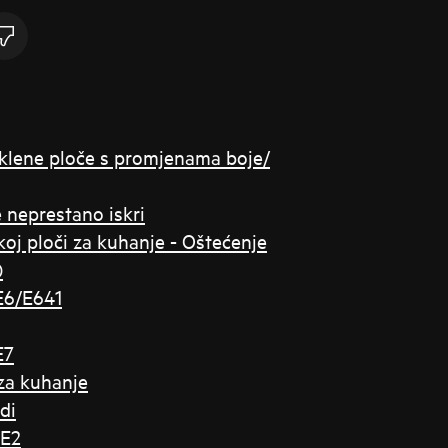
taklene ploče s promjenama boje/
e neprestano iskri
koj ploči za kuhanje - Oštećenje
)
E6/E641
E7
 za kuhanje
di
 E2