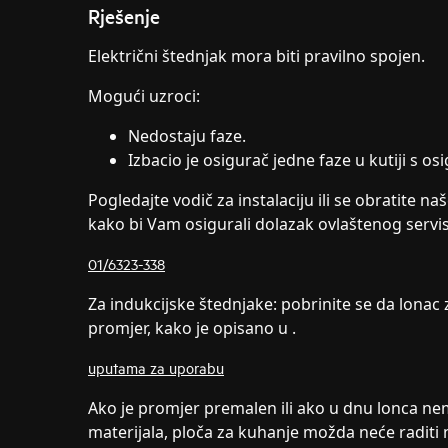
Rješenje
Električni štednjak mora biti pravilno spojen.
Mogući uzroci:
Nedostaju faze.
Izbacio je osigurač jedne faze u kutiji s os
Pogledajte vodič za instalaciju ili se obratite 
kako bi Vam osigurali dolazak ovlaštenog servi
01/6323-338
Za indukcijske štednjake: pobrinite se da lonac
promjer, kako je opisano u .
uputama za uporabu
Ako je promjer premalen ili ako u dnu lonca 
materijala, ploča za kuhanje možda neće raditi n