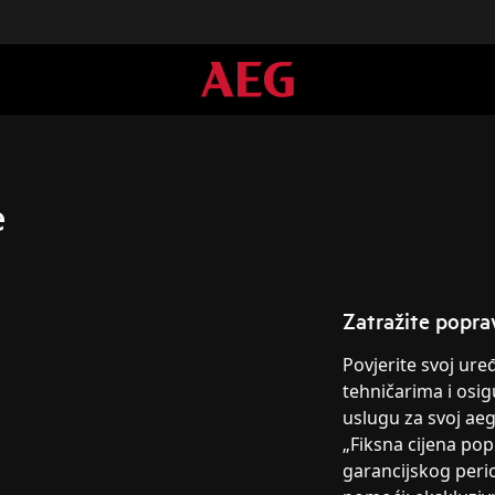
e
Zatražite popra
Povjerite svoj ur
tehničarima i osig
uslugu za svoj ae
„Fiksna cijena po
garancijskog peri