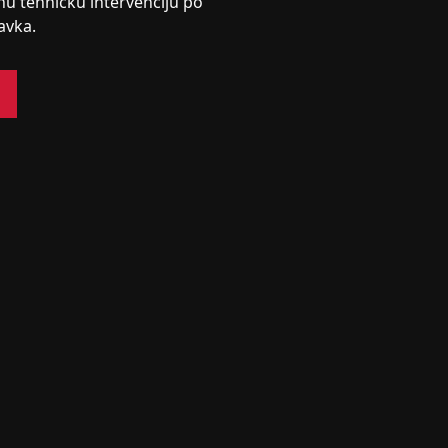
nu tehničku intervenciju po
avka.
s