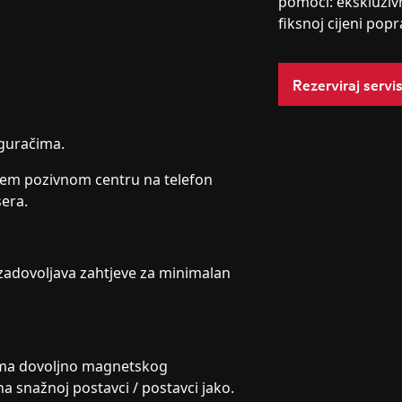
pomoći: ekskluziv
fiksnoj cijeni popr
Rezerviraj servi
iguračima.
našem pozivnom centru na telefon
sera.
 zadovoljava zahtjeve za minimalan
nema dovoljno magnetskog
a snažnoj postavci / postavci jako.