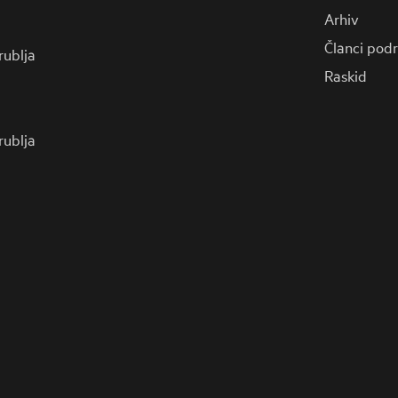
Arhiv
Članci pod
 rublja
Raskid
 rublja