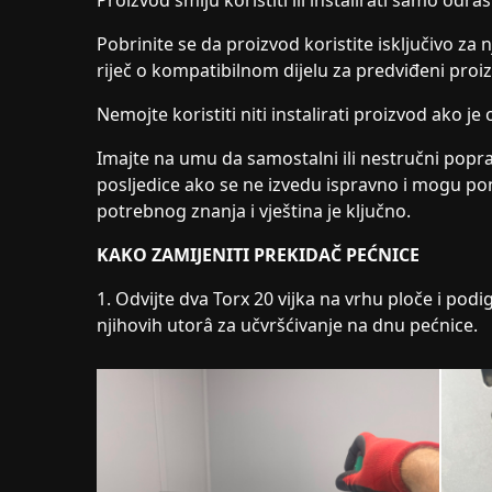
Proizvod smiju koristiti ili instalirati samo odra
Pobrinite se da proizvod koristite isključivo za n
riječ o kompatibilnom dijelu za predviđeni proi
Nemojte koristiti niti instalirati proizvod ako je
Imajte na umu da samostalni ili nestručni popr
posljedice ako se ne izvedu ispravno i mogu pon
potrebnog znanja i vještina je ključno.
KAKO ZAMIJENITI PREKIDAČ PEĆNICE
1. Odvijte dva Torx 20 vijka na vrhu ploče i podign
njihovih utorâ za učvršćivanje na dnu pećnice.