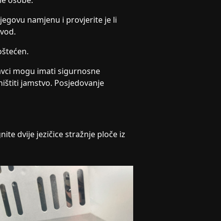
sle osobe.
jegovu namjenu i provjerite je li
zvod.
 oštećen.
avci mogu imati sigurnosne
ištiti jamstvo. Posjedovanje
ite dvije jezičice stražnje ploče iz