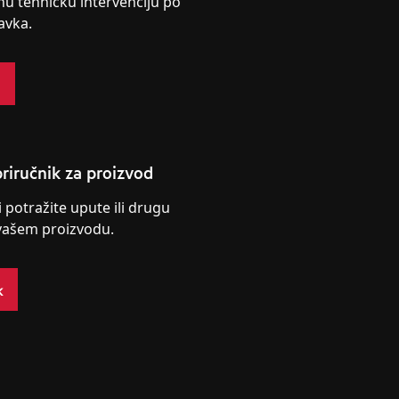
nu tehničku intervenciju po
avka.
s
riručnik za proizvod
i potražite upute ili drugu
vašem proizvodu.
k