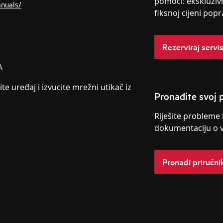
pomoći: ekskluziv
anuals/
fiksnoj cijeni popr
Rezerviraj servi
A
ite uređaj i izvucite mrežni utikač iz
Pronađite svoj p
Riješite probleme 
dokumentaciju o 
Pronađi priručni