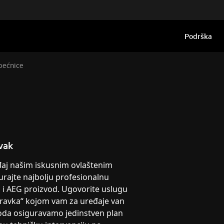
Podrška
pećnice
vak
eđaj našim iskusnim ovlaštenim
urajte najbolju profesionalnu
g i AEG proizvod. Ugovorite uslugu
pravka“ kojom vam za uređaje van
oda osiguravamo jedinstven plan