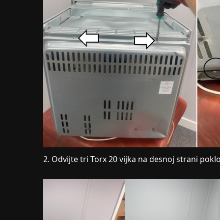
2. Odvijte tri Torx 20 vijka na desnoj strani pokl