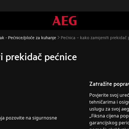
ak - Pećnice/ploče za kuhanje
Pećnica – kako zamijeniti prekidač 
i prekidač pećnice
Zatražite popra
Povjerite svoj ur
tehničarima i osig
uslugu za svoj ae
„Fiksna cijena po
anja pozovite na sigurnosne
garancijskog peri