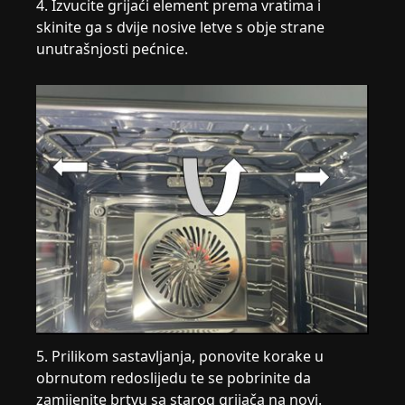
4. Izvucite grijaći element prema vratima i
skinite ga s dvije nosive letve s obje strane
unutrašnjosti pećnice.
5. Prilikom sastavljanja, ponovite korake u
obrnutom redoslijedu te se pobrinite da
zamijenite brtvu sa starog grijača na novi.