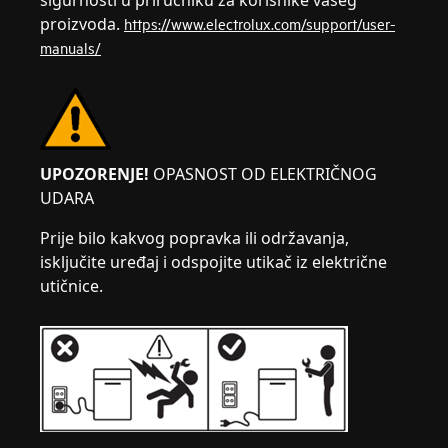
sigurnosti u priručniku za korisnike vašeg
proizvoda.
https://www.electrolux.com/support/user-
manuals/
UPOZORENJE!
OPASNOST OD ELEKTRIČNOG
UDARA
Prije bilo kakvog popravka ili održavanja,
isključite uređaj i odspojite utikač iz električne
utičnice.