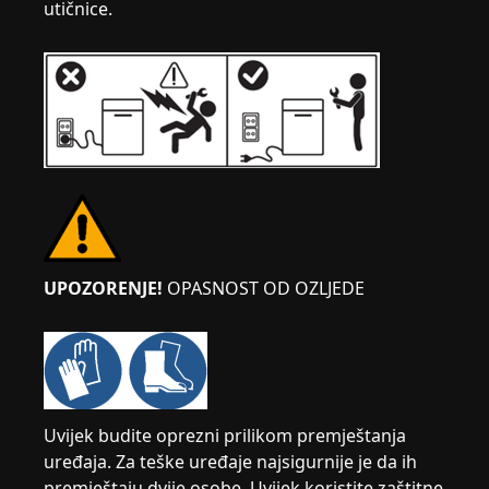
utičnice.
UPOZORENJE!
OPASNOST OD OZLJEDE
Uvijek budite oprezni prilikom premještanja
uređaja. Za teške uređaje najsigurnije je da ih
premještaju dvije osobe. Uvijek koristite zaštitne