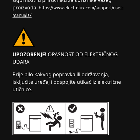
sigurnosti u priručniku za korisnike vašeg
proizvoda.
https://www.electrolux.com/support/user-
manuals/
UPOZORENJE!
OPASNOST OD ELEKTRIČNOG
UDARA
Prije bilo kakvog popravka ili održavanja,
isključite uređaj i odspojite utikač iz električne
utičnice.