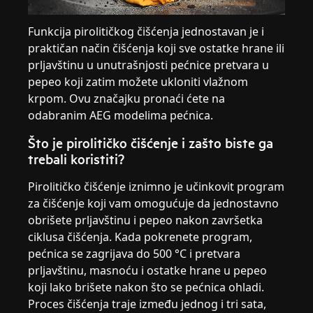
Funkcija pirolitičkog čišćenja jednostavan je i
praktičan način čišćenja koji sve ostatke hrane ili
prljavštinu u unutrašnjosti pećnice pretvara u
pepeo koji zatim možete ukloniti vlažnom
krpom. Ovu značajku pronaći ćete na
odabranim AEG modelima pećnica.
Što je pirolitičko čišćenje i zašto biste ga
trebali koristiti?
Pirolitičko čišćenje iznimno je učinkovit program
za čišćenje koji vam omogućuje da jednostavno
obrišete prljavštinu i pepeo nakon završetka
ciklusa čišćenja. Kada pokrenete program,
pećnica se zagrijava do 500 °C i pretvara
prljavštinu, masnoću i ostatke hrane u pepeo
koji lako brišete nakon što se pećnica ohladi.
Proces čišćenja traje između jednog i tri sata,