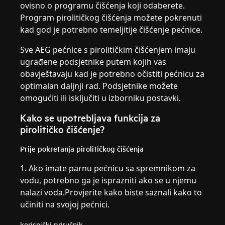
ovisno o programu čišćenja koji odaberete.
Program pirolitičkog čišćenja možete pokrenuti
kad god je potrebno temeljitije čišćenje pećnice.
Sve AEG pećnice s pirolitičkim čišćenjem imaju
ugrađene podsjetnike putem kojih vas
obavještavaju kad je potrebno očistiti pećnicu za
optimalan daljnji rad. Podsjetnike možete
omogućiti ili isključiti u izborniku postavki.
Kako se upotrebljava funkcija za
pirolitičko čišćenje?
Prije pokretanja pirolitičkog čišćenja
1. Ako imate parnu pećnicu sa spremnikom za
vodu, potrebno ga je isprazniti ako se u njemu
nalazi voda.Provjerite kako biste saznali kako to
učiniti na svojoj pećnici.
korisnički priručnik