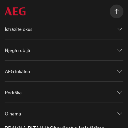
Istražite okus
Njega rublja
AEG lokalno
Podrška
O nama
PRAVNA PITANJA
Obavijest o kolačićima