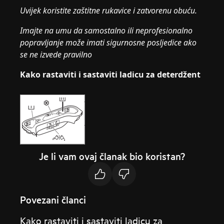
Uvijek koristite zaštitne rukavice i zatvorenu obuću.
Imajte na umu da samostalno ili neprofesionalno
popravljanje može imati sigurnosne posljedice ako
se ne izvede pravilno
Kako rastaviti i sastaviti ladicu za deterdžent
Je li vam ovaj članak bio koristan?
Povezani članci
Kako rastaviti i sastaviti ladicu za