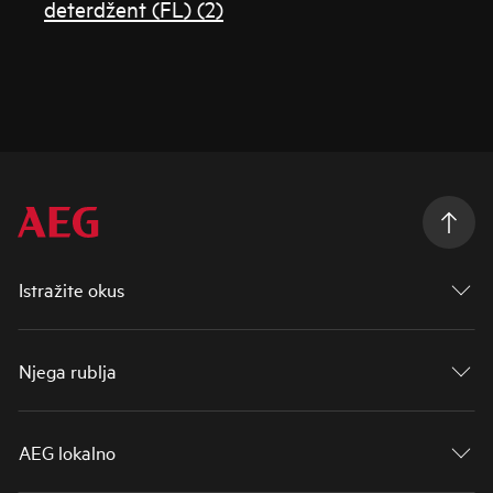
deterdžent (FL) (2)
Istražite okus
Njega rublja
AEG lokalno