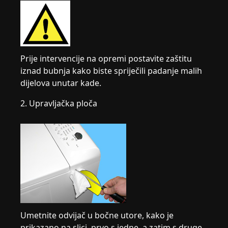
Prije intervencije na opremi postavite zaštitu
iznad bubnja kako biste spriječili padanje malih
dijelova unutar kade.
2. Upravljačka ploča
Umetnite odvijač u bočne utore, kako je
prikazano na slici, prvo s jedne, a zatim s druge