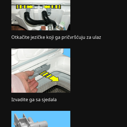
Otkačite jezičke koji ga pričvršćuju za ulaz
Izvadite ga sa sjedala