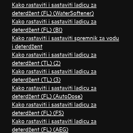
Kako rastaviti i sastaviti ladicu za
deterdžent (FL) (WaterSoftener)
Kako rastaviti i sastaviti ladicu za
deterdžent (FL) (BI)
Kako rastaviti i sastaviti spremnik za vodu
i deterdžent
Kako rastaviti i sastaviti ladicu za
deterdžent (TL) (2)
Kako rastaviti i sastaviti ladicu za
deterdžent (TL) (3)
Kako rastaviti i sastaviti ladicu za
deterdžent (FL) (AutoDose)
Kako rastaviti i sastaviti ladicu za
deterdžent (FL) (FS)
Kako rastaviti i sastaviti ladicu za
deterdžent (FL) (AEG)