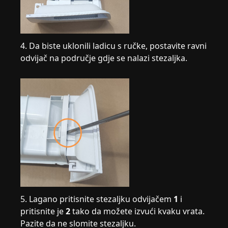
4. Da biste uklonili ladicu s ručke, postavite ravni
odvijač na područje gdje se nalazi stezaljka.
5. Lagano pritisnite stezaljku odvijačem
1
i
pritisnite je
2
tako da možete izvući kvaku vrata.
Pazite da ne slomite stezaljku.