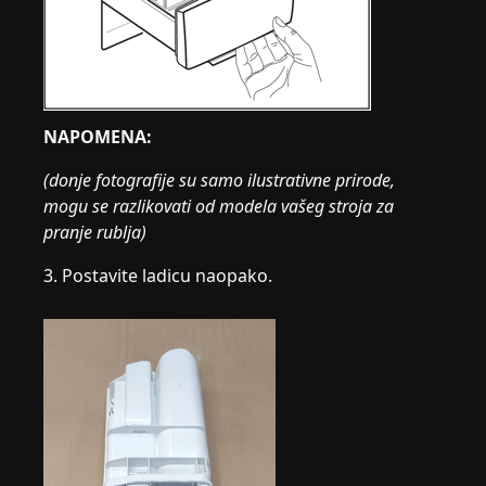
NAPOMENA:
(donje fotografije su samo ilustrativne prirode,
mogu se razlikovati od modela vašeg stroja za
pranje rublja)
3. Postavite ladicu naopako.