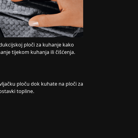
ndukcijskoj ploči za kuhanje kako
hanje tijekom kuhanja ili čišćenja.
avljačku ploču dok kuhate na ploči za
stavki topline.