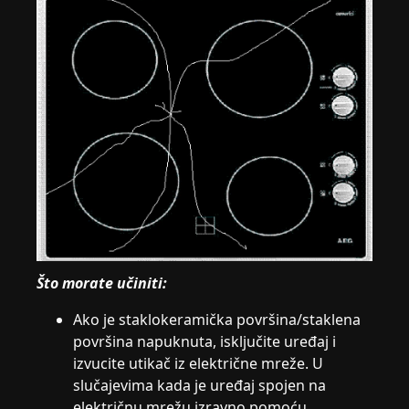
Što morate učiniti:
Ako je staklokeramička površina/staklena
površina napuknuta, isključite uređaj i
izvucite utikač iz električne mreže. U
slučajevima kada je uređaj spojen na
električnu mrežu izravno pomoću