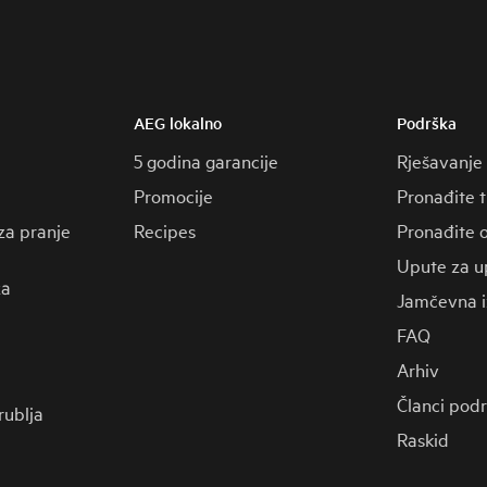
AEG lokalno
Podrška
5 godina garancije
Rješavanje
Promocije
Pronađite 
za pranje
Recipes
Pronađite o
Upute za u
za
Jamčevna i
FAQ
Arhiv
Članci pod
 rublja
Raskid