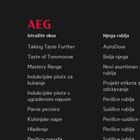
Istražite okus
Njega rublja
Taking Taste Further
AutoDose
Taste of Tommorow
Bolja njega
Mastery Range
Novi asortiman 
rublja
Indukcijske ploče za
kuhanje
Projekt etiketa 
održavanje
Indukcijske ploče s
ugrađenom napom
Perilice rublja
Parne pećnice
Sušilice rublja
Kuhinjske nape
Perilice-sušilice
Hlađenje
Perilice rublja
Perilice posuđa
Sušilice rublja