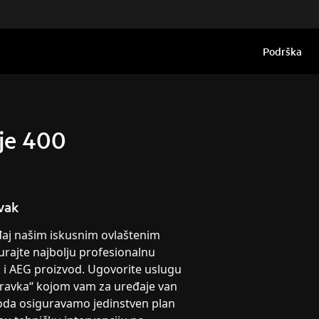
Podrška
uje 400
vak
eđaj našim iskusnim ovlaštenim
urajte najbolju profesionalnu
g i AEG proizvod. Ugovorite uslugu
pravka“ kojom vam za uređaje van
oda osiguravamo jedinstven plan