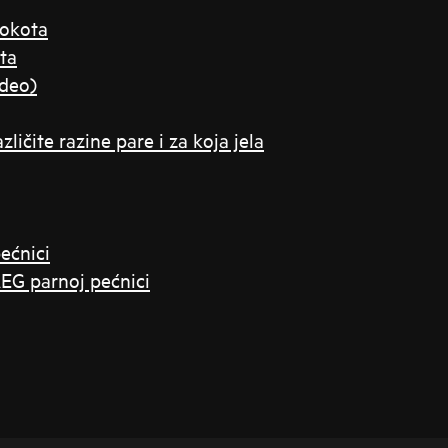
lokota
ta
ideo)
zličite razine pare i za koja jela
ećnici
AEG parnoj pećnici