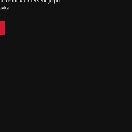
nu tehničku intervenciju po
avka.
s