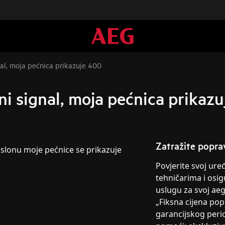
al, moja pećnica prikazuje 400
ni signal, moja pećnica prikaz
Zatražite popra
aslonu moje pećnice se prikazuje
Povjerite svoj ur
tehničarima i osig
uslugu za svoj ae
„Fiksna cijena po
garancijskog peri