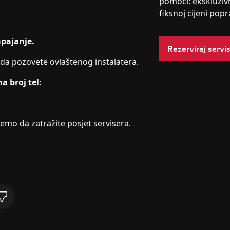
pomoći: ekskluziv
fiksnoj cijeni popr
apajanje.
Rezerviraj servi
 da pozovete ovlaštenog instalatera.
a broj tel:
emo da zatražite posjet servisera.