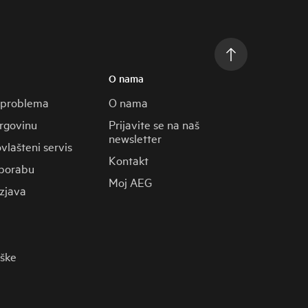
O nama
 problema
O nama
trgovinu
Prijavite se na naš
newsletter
vlašteni servis
Kontakt
porabu
Moj AEG
zjava
rške