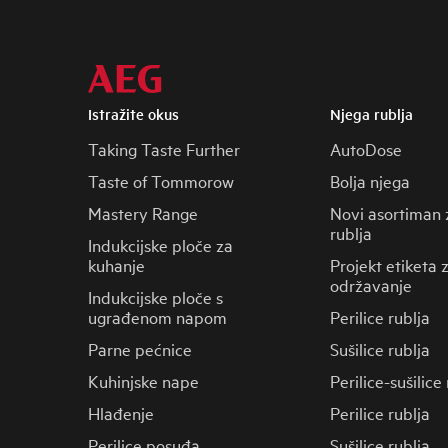
Istražite okus
Njega rublja
Taking Taste Further
AutoDose
Taste of Tommorow
Bolja njega
Mastery Range
Novi asortiman 
rublja
Indukcijske ploče za
kuhanje
Projekt etiketa 
održavanje
Indukcijske ploče s
ugrađenom napom
Perilice rublja
Parne pećnice
Sušilice rublja
Kuhinjske nape
Perilice-sušilice
Hlađenje
Perilice rublja
Perilice posuđa
Sušilice rublja