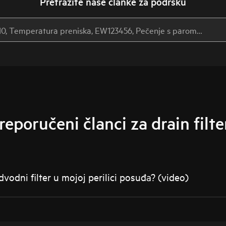
Pretražite naše članke za podršku
reporučeni članci za drain filte
vodni filter u mojoj perilici posuđa? (video)