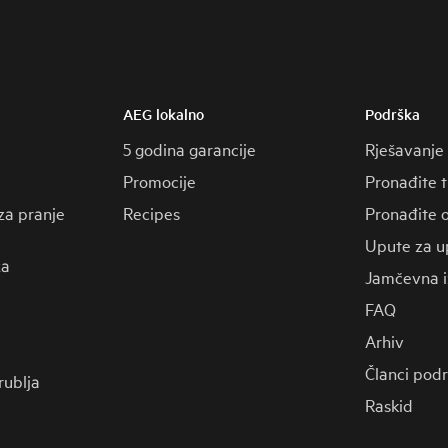
AEG lokalno
Podrška
5 godina garancije
Rješavanje
Promocije
Pronađite 
za pranje
Recipes
Pronađite o
Upute za u
za
Jamčevna i
FAQ
Arhiv
Članci pod
 rublja
Raskid