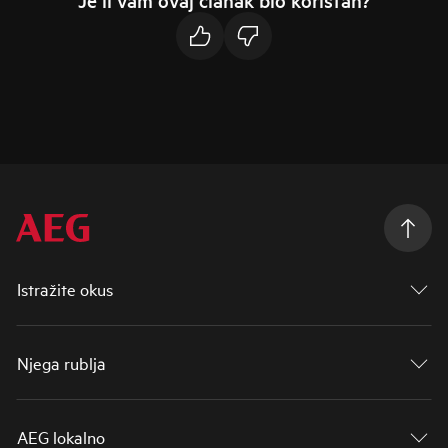
Je li vam ovaj članak bio koristan?
Istražite okus
Njega rublja
AEG lokalno