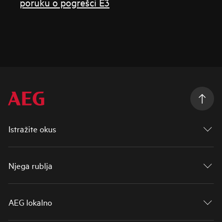
poruku o pogrešci E3
Istražite okus
Njega rublja
AEG lokalno