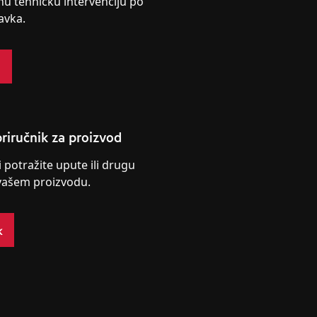
nu tehničku intervenciju po
avka.
s
riručnik za proizvod
i potražite upute ili drugu
vašem proizvodu.
k