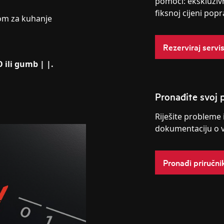
pomoći: ekskluziv
fiksnoj cijeni popr
om za kuhanje
Rezerviraj servi
 ili gumb | |.
Pronađite svoj p
Riješite probleme 
dokumentaciju o 
Pronađi priručni