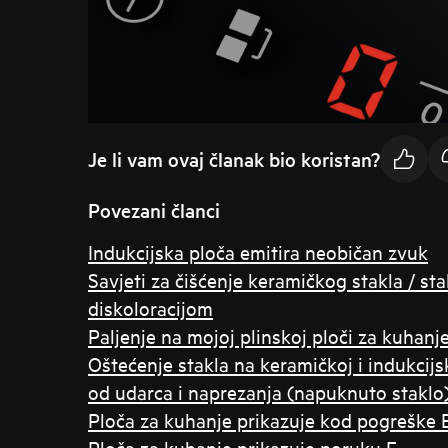
Je li vam ovaj članak bio koristan?
Povezani članci
Indukcijska ploča emitira neobičan zvuk
Savjeti za čišćenje keramičkog stakla / s
diskoloracijom
Paljenje na mojoj plinskoj ploči za kuhanj
Oštećenje stakla na keramičkoj i indukcijs
od udarca i naprezanja (napuknuto staklo
Ploča za kuhanje prikazuje kod pogreške 
Ploča za kuhanje prikazuje poruku F