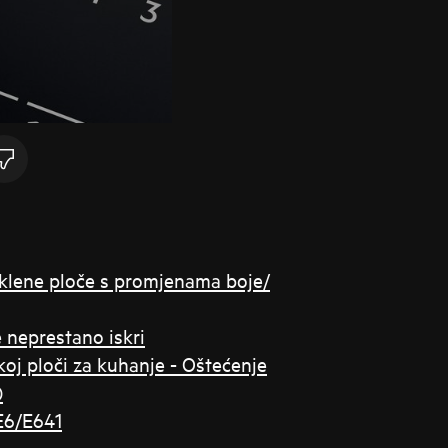
taklene ploče s promjenama boje/
e neprestano iskri
koj ploči za kuhanje - Oštećenje
)
E6/E641