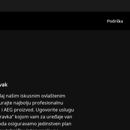
Podrška
vak
eđaj našim iskusnim ovlaštenim
urajte najbolju profesionalnu
g i AEG proizvod. Ugovorite uslugu
pravka“ kojom vam za uređaje van
oda osiguravamo jedinstven plan