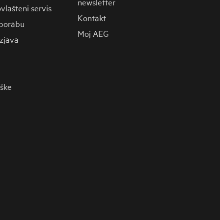
newsletter
vlašteni servis
Kontakt
porabu
Moj AEG
zjava
rške