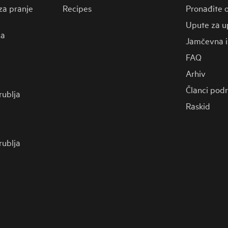
za pranje
Recipes
Pronađite o
Upute za u
za
Jamčevna i
FAQ
Arhiv
Članci pod
 rublja
Raskid
 rublja