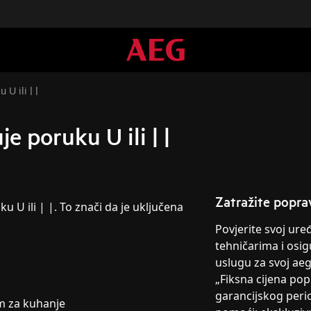
U ili | |
e poruku U ili | |
Zatražite popra
u U ili | |. To znači da je uključena
Povjerite svoj ur
tehničarima i osig
uslugu za svoj ae
„Fiksna cijena po
garancijskog peri
m za kuhanje