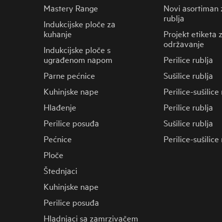
Mastery Range
Novi asortiman 
rublja
Indukcijske ploče za
kuhanje
Projekt etiketa 
održavanje
Indukcijske ploče s
ugrađenom napom
Perilice rublja
Parne pećnice
Sušilice rublja
Kuhinjske nape
Perilice-sušilice
Hlađenje
Perilice rublja
Perilice posuđa
Sušilice rublja
Pećnice
Perilice-sušilice
Ploče
Štednjaci
Kuhinjske nape
Perilice posuđa
Hladnjaci sa zamrzivačem