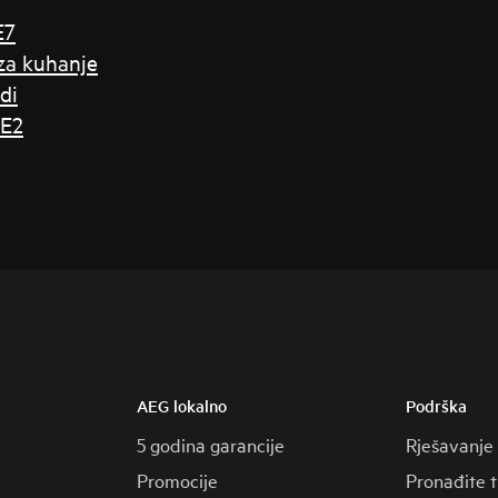
E7
 za kuhanje
di
 E2
AEG lokalno
Podrška
5 godina garancije
Rješavanje
Promocije
Pronađite 