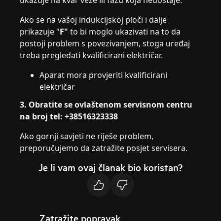
ukazuje na kvar veze ili fazu koja nedostaje.
Ako se na vašoj indukcijskoj ploči i dalje
prikazuje "
F"
to bi moglo ukazivati na to da
postoji problem s povezivanjem, stoga uređaj
treba pregledati kvalificirani električar.
Aparat mora provjeriti kvalificirani
električar
3. Obratite se ovlaštenom servisnom centru
na broj tel: +38516323338
Ako gornji savjeti ne riješe problem,
preporučujemo da zatražite posjet servisera.
Je li vam ovaj članak bio koristan?
Zatražite popravak