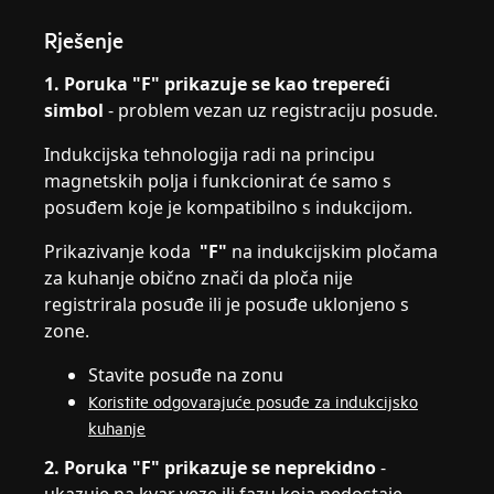
Rješenje
1. Poruka "F" prikazuje se kao trepereći
simbol
- problem vezan uz registraciju posude.
Indukcijska tehnologija radi na principu
magnetskih polja i funkcionirat će samo s
posuđem koje je kompatibilno s indukcijom.
Prikazivanje koda
"F"
na indukcijskim pločama
za kuhanje obično znači da ploča nije
registrirala posuđe ili je posuđe uklonjeno s
zone.
Stavite posuđe na zonu
Koristite odgovarajuće posuđe za indukcijsko
kuhanje
2.
Poruka "F" prikazuje se neprekidno
-