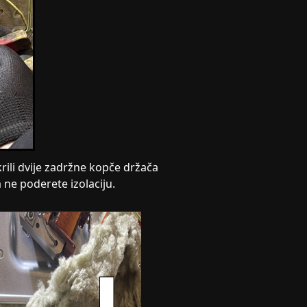
krili dvije zadržne kopče držača
ne poderete izolaciju.