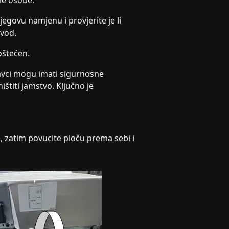
sle osobe.
jegovu namjenu i provjerite je li
zvod.
 oštećen.
avci mogu imati sigurnosne
štiti jamstvo. Ključno je
če, zatim povucite ploču prema sebi i