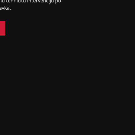
nu tehničku intervenciju po
avka.
s