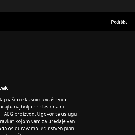
Podrška
vak
eđaj našim iskusnim ovlaštenim
urajte najbolju profesionalnu
g i AEG proizvod. Ugovorite uslugu
pravka“ kojom vam za uređaje van
oda osiguravamo jedinstven plan