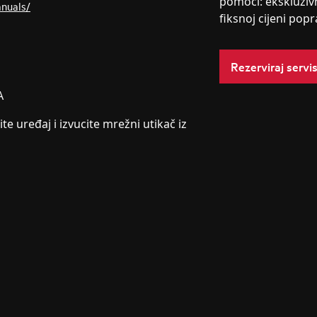
pomoći: ekskluziv
anuals/
fiksnoj cijeni popr
Rezerviraj servi
A
ite uređaj i izvucite mrežni utikač iz