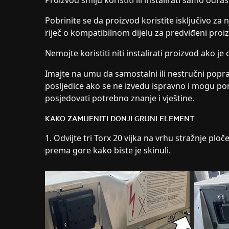
Proizvod smiju koristiti ili instalirati samo odra
Pobrinite se da proizvod koristite isključivo za n
riječ o kompatibilnom dijelu za predviđeni proi
Nemojte koristiti niti instalirati proizvod ako je
Imajte na umu da samostalni ili nestručni popr
posljedice ako se ne izvedu ispravno i mogu poni
posjedovati potrebno znanje i vještine.
KAKO ZAMIJENITI DONJI GRIJNI ELEMENT
1. Odvijte tri Torx 20 vijka na vrhu stražnje plo
prema gore kako biste je skinuli.