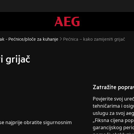
ak - Pećnice/ploče za kuhanje
Pećnica – kako zamijeniti grijač
i grijač
Zatražite popra
Povjerite svoj ur
tehničarima i osig
uslugu za svoj ae
„Fiksna cijena po
 se najprije obratite sigurnosnim
garancijskog peri