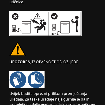
utičnice.
UPOZORENJE!
OPASNOST OD OZLJEDE
Uvijek budite oprezni prilikom premještanja
uređaja. Za teške uređaje najsigurnije je da ih
premještaju dvije osobe. Uvijek koristite zaštitne