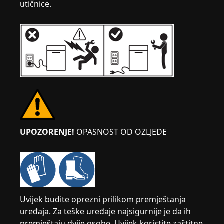
utičnice.
UPOZORENJE!
OPASNOST OD OZLJEDE
Uvijek budite oprezni prilikom premještanja
uređaja. Za teške uređaje najsigurnije je da ih
premještaju dvije osobe. Uvijek koristite zaštitne