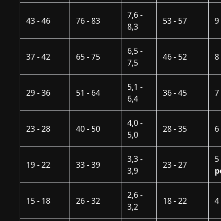
7,6 -
43 - 46
76 - 83
53 - 57
9
8,3
6,5 -
37 - 42
65 - 75
46 - 52
8
7,5
5,1 -
29 - 36
51 - 64
36 - 45
7
6,4
4,0 -
23 - 28
40 - 50
28 - 35
6
5,0
3,3 -
19 - 22
33 - 39
23 - 27
3,9
p
2,6 -
15 - 18
26 - 32
18 - 22
4
3,2