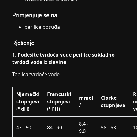
Primjenjuje se na
perilice posuđa
Rješenje
1. Podesite tvrdoću vode perilice sukladno
tvrdoći vode iz slavine
Tablica tvrdoće vode
Njemački
Francuski
R
mmol
Clarke
stupnjevi
stupnjevi
o
/ l
stupnjeva
(° dH)
(° FH)
v
8,4 -
47 - 50
84 - 90
58 - 63
1
9,0