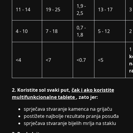
1,9 -
11 - 14
19 - 25
13 - 17
3
2,5
0,7 -
4 - 10
7 - 18
5 - 12
2
1,8
k
<4
<7
<0.7
<5
n
r
2. Koristite sol svaki put,
čak i ako koristite
multifunkcionalne tablete
, zato jer:
sprječava stvaranje kamenca na grijaču
postižete najbolje rezultate pranja posuđa
sprječava stvaranje bijelih mrlja na staklu