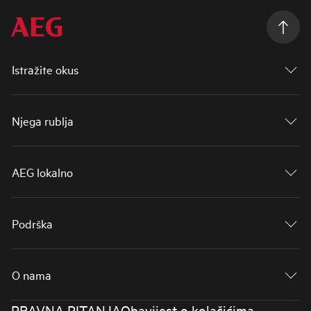
Istražite okus
Njega rublja
AEG lokalno
Podrška
O nama
PRAVNA PITANJA
Obavijest o kolačićima