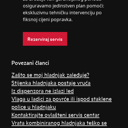
osiguravamo jedinstven plan pomoći:
ekskluzivnu tehničku intervenciju po
fiksnoj cijeni popravka.
Rezerviraj servis
Povezani članci
Zašto se moj hladnjak zaleđuje?
Stijenka hladnjaka postaje vruća
Iz dispenzora ne izlazi led
Vlaga u ladici za povrće ili ispod staklene
police u hladnjaku
Kontaktirajte ovlašteni servis centar
Vrata kombiniranog hladnjaka teško se