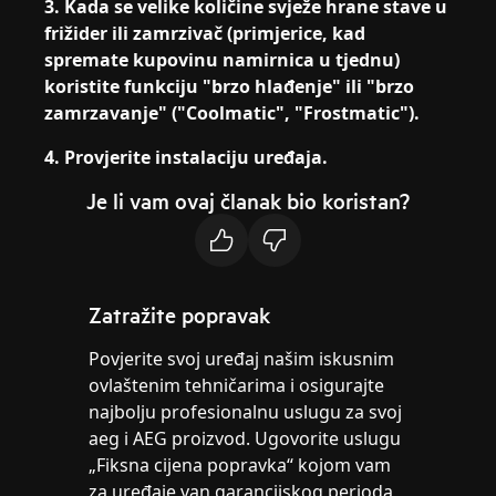
3. Kada se velike količine svježe hrane stave u
frižider ili zamrzivač (primjerice, kad
spremate kupovinu namirnica u tjednu)
koristite funkciju "brzo hlađenje" ili "brzo
zamrzavanje" ("Coolmatic", "Frostmatic").
4. Provjerite instalaciju uređaja.
Je li vam ovaj članak bio koristan?
Zatražite popravak
Povjerite svoj uređaj našim iskusnim
ovlaštenim tehničarima i osigurajte
najbolju profesionalnu uslugu za svoj
aeg i AEG proizvod. Ugovorite uslugu
„Fiksna cijena popravka“ kojom vam
za uređaje van garancijskog perioda