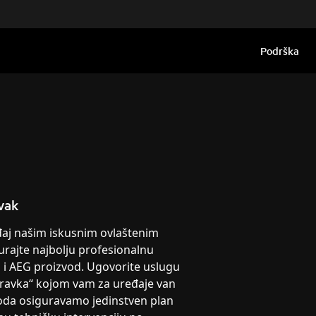
Podrška
vak
eđaj našim iskusnim ovlaštenim
urajte najbolju profesionalnu
g i AEG proizvod. Ugovorite uslugu
pravka“ kojom vam za uređaje van
oda osiguravamo jedinstven plan