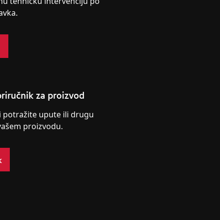
nu tehničku intervenciju po
avka.
s
riručnik za proizvod
i potražite upute ili drugu
vašem proizvodu.
k