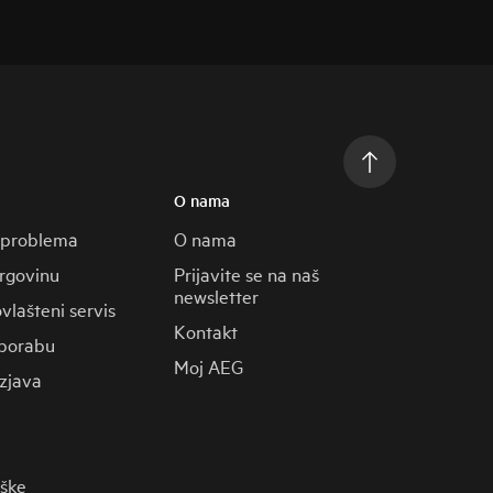
O nama
 problema
O nama
trgovinu
Prijavite se na naš
newsletter
vlašteni servis
Kontakt
porabu
Moj AEG
zjava
rške