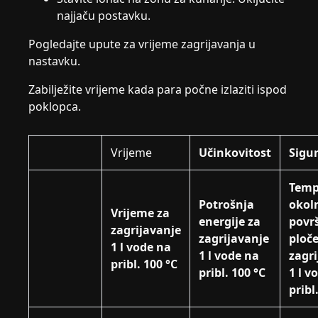
najjaču postavku.
Pogledajte upute za vrijeme zagrijavanja u
nastavku.
Zabilježite vrijeme kada para počne izlaziti ispod
poklopca.
Vrijeme
Učinkovitost
Sigu
Temp
Potrošnja
okol
Vrijeme za
energije za
povr
zagrijavanje
zagrijavanje
ploče
1 l vode na
1 l vode na
zagr
pribl. 100 °C
pribl. 100 °C
1 l v
pribl