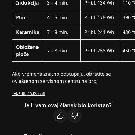
Indukcija
3 – 4 min.
Pribl. 134 Wh
110 
Plin
4 – 5 min.
Pribl. 178 Wh
390 
Keramika
7 – 8 min.
Pribl. 241 Wh
430 
Obložene
7 – 8 min.
Pribl. 258 Wh
450 
ploče
Ako vremena znatno odstupaju, obratite se
ovlaštenom servisnom centru na broj
tel:+38516323338
Je li vam ovaj članak bio koristan?