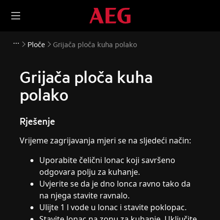
Ploče
Grijača ploča kuha polako
Grijača ploča kuha
polako
Rješenje
Vrijeme zagrijavanja mjeri se na sljedeći način:
Uporabite čelični lonac koji savršeno
odgovara polju za kuhanje.
Uvjerite se da je dno lonca ravno tako da
na njega stavite ravnalo.
Ulijte 1 l vode u lonac i stavite poklopac.
Stavite lonac na zonu za kuhanje. Uključite