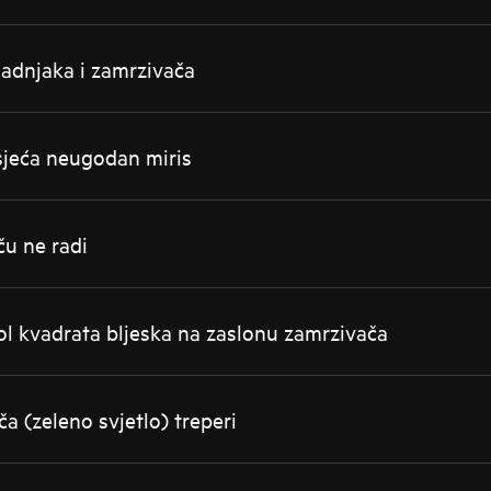
ladnjaka i zamrzivača
sjeća neugodan miris
ču ne radi
bol kvadrata bljeska na zaslonu zamrzivača
a (zeleno svjetlo) treperi