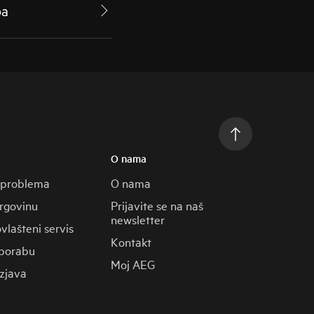
pa
O nama
 problema
O nama
trgovinu
Prijavite se na naš
newsletter
vlašteni servis
Kontakt
porabu
Moj AEG
zjava