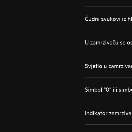
Čudni zvukovi iz h
U zamrzivaču se o
Svjetlo u zamrziva
Simbol “0” ili sim
Indikator zamrzivač