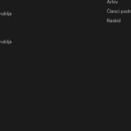
Arhiv
Članci pod
 rublja
Raskid
 rublja