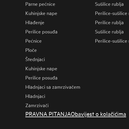
Parne pećnice
Sušilice rublja
Kuhinjske nape
Perilice-sušilice
Hlađenje
Perilice rublja
Perilice posuđa
Sušilice rublja
Pećnice
Perilice-sušilice
Ploče
Štednjaci
Kuhinjske nape
Perilice posuđa
Hladnjaci sa zamrzivačem
Hladnjaci
Zamrzivači
PRAVNA PITANJA
Obavijest o kolačićima