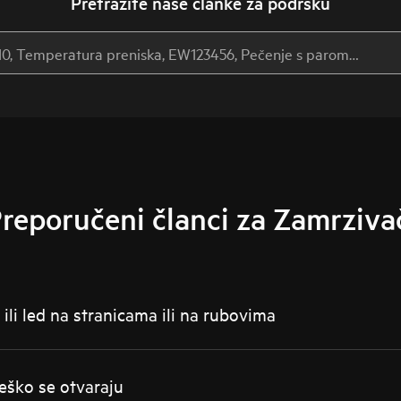
Pretražite naše članke za podršku
reporučeni članci za Zamrziva
ili led na stranicama ili na rubovima
eško se otvaraju