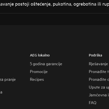
avanje postoji oštećenje, pukotina, ogrebotina ili ru
AEG lokalno
Podrška
5 godina garancije
Rješavanje
Promocije
Pronađite 
za pranje
Recipes
Pronađite o
Upute za u
za
Jamčevna i
FAQ