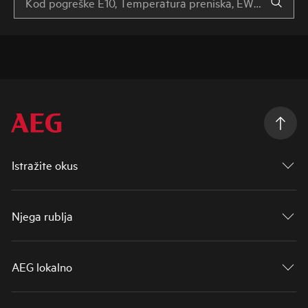
Istražite okus
Njega rublja
AEG lokalno