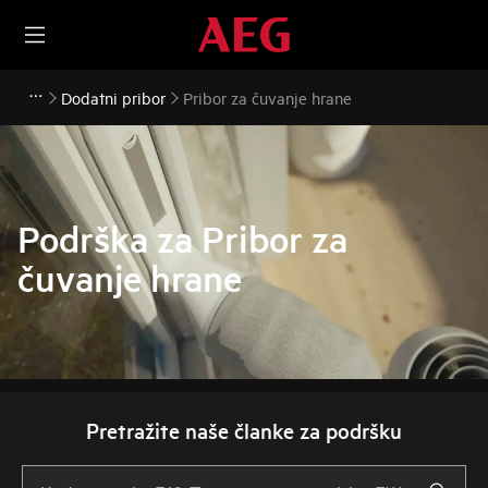
Dodatni pribor
Pribor za čuvanje hrane
Podrška za Pribor za
čuvanje hrane
Pretražite naše članke za podršku