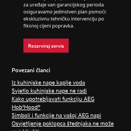
za uređaje van garancijskog perioda
osiguravamo jedinstven plan pomoći:
ekskluzivnu tehničku intervenciju po
fiksnoj cijeni popravka.
Rezerviraj servis
Povezani članci
Iz kuhinjske nape kaplje voda
Svjetlo kuhinjske nape ne radi
Kako upotrebljavati funkciju AEG
Hob²Hood®
Simboli i funkcije na vašoj AEG napi
Osvjetljenje poklopca štednjaka ne može