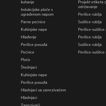
kuhanje
Projekt etiketa 
održavanje
Indukcijske ploče s
ugrađenom napom
Perilice rublja
Parne pećnice
Sušilice rublja
Kuhinjske nape
Perilice-sušilice
Hlađenje
Perilice rublja
Perilice posuđa
Sušilice rublja
Pećnice
Perilice-sušilice
Ploče
Štednjaci
Kuhinjske nape
Perilice posuđa
Hladnjaci sa zamrzivačem
Hladnjaci
Zamrzivači