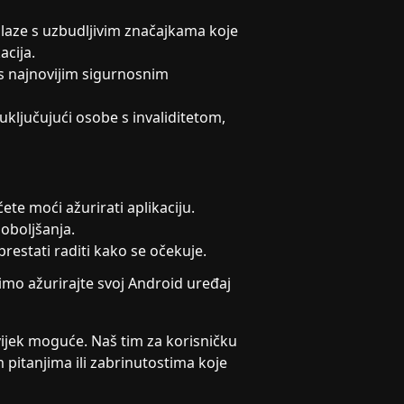
olaze s uzbudljivim značajkama koje
acija.
 s najnovijim sigurnosnim
 uključujući osobe s invaliditetom,
ćete moći ažurirati aplikaciju.
oboljšanja.
restati raditi kako se očekuje.
limo ažurirajte svoj Android uređaj
ijek moguće. Naš tim za korisničku
pitanjima ili zabrinutostima koje