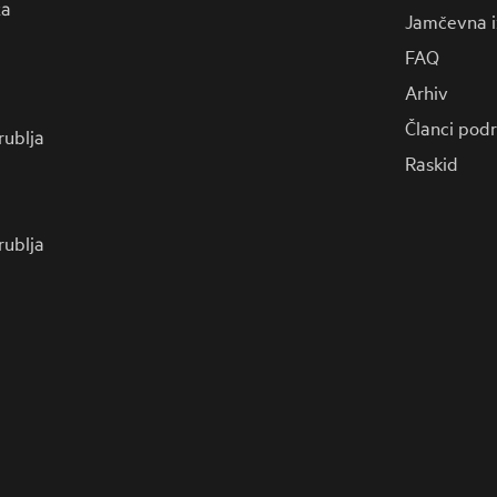
za
Jamčevna i
FAQ
Arhiv
Članci pod
 rublja
Raskid
 rublja