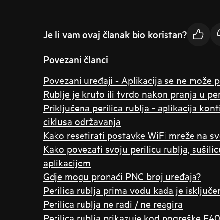
Je li vam ovaj članak bio koristan?
Povezani članci
Povezani uređaji - Aplikacija se ne može 
Rublje je kruto ili tvrdo nakon pranja u peri
Priključena perilica rublja - aplikacija ko
ciklusa održavanja
Kako resetirati postavke WiFi mreže na svo
Kako povezati svoju perilicu rublja, sušilicu 
aplikacijom
Gdje mogu pronaći PNC broj uređaja?
Perilica rublja prima vodu kada je isključe
Perilica rublja ne radi / ne reagira
Perilica rublja prikazuje kod pogreške E40 