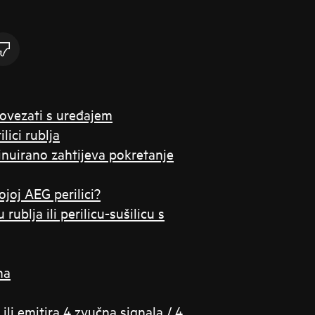
povezati s uređajem
lici rublja
ntinuirano zahtijeva pokretanje
joj AEG perilici?
rublja ili perilicu-sušilicu s
na
ili emitira 4 zvučna signala / 4