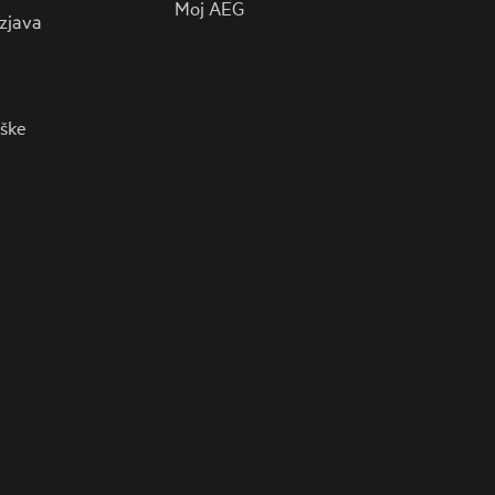
Moj AEG
zjava
rške