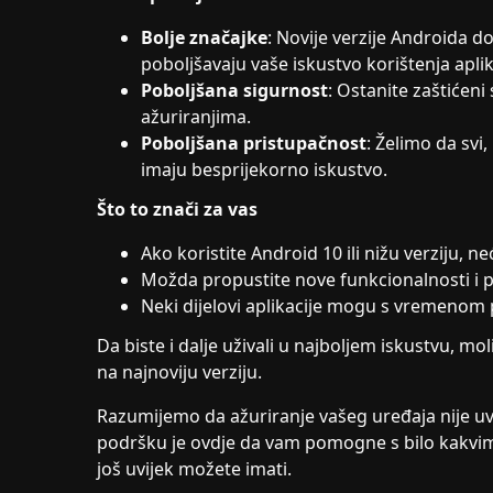
Bolje značajke
: Novije verzije Androida d
poboljšavaju vaše iskustvo korištenja aplik
Poboljšana sigurnost
: Ostanite zaštićeni
ažuriranjima.
Poboljšana pristupačnost
: Želimo da svi,
imaju besprijekorno iskustvo.
Što to znači za vas
Ako koristite Android 10 ili nižu verziju, ne
Možda propustite nove funkcionalnosti i p
Neki dijelovi aplikacije mogu s vremenom p
Da biste i dalje uživali u najboljem iskustvu, mo
na najnoviju verziju.
Razumijemo da ažuriranje vašeg uređaja nije uv
podršku je ovdje da vam pomogne s bilo kakvim 
još uvijek možete imati.