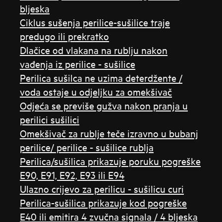
bljeska
Ciklus sušenja perilice-sušilice traje
predugo ili prekratko
Dlačice od vlakana na rublju nakon
vađenja iz perilice - sušilice
Perilica sušilca ne uzima deterdžente /
voda ostaje u odjeljku za omekšivač
Odjeća se previše gužva nakon pranja u
perilici sušilici
Omekšivač za rublje teče izravno u bubanj
perilice/ perilice - sušilice rublja
Perilica/sušilica prikazuje poruku pogreške
E90, E91, E92, E93 ili E94
Ulazno crijevo za perilicu - sušilicu curi
Perilica-sušilica prikazuje kod pogreške
E40 ili emitira 4 zvučna signala / 4 bljeska