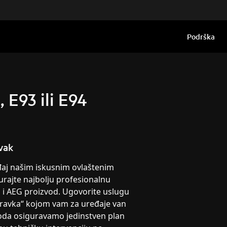
Podrška
 E93 ili E94
vak
eđaj našim iskusnim ovlaštenim
urajte najbolju profesionalnu
g i AEG proizvod. Ugovorite uslugu
pravka“ kojom vam za uređaje van
oda osiguravamo jedinstven plan