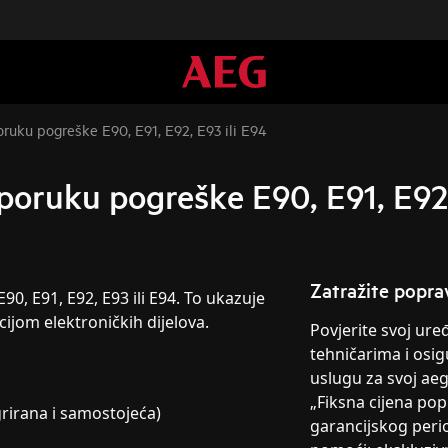
poruku pogreške E90, E91, E92, E93 ili E94
e poruku pogreške E90, E91, E92,
Zatražite popra
90, E91, E92, E93 ili E94. To ukazuje
jom elektroničkih dijelova.
Povjerite svoj ur
tehničarima i osig
uslugu za svoj ae
„Fiksna cijena po
grirana i samostojeća)
garancijskog peri