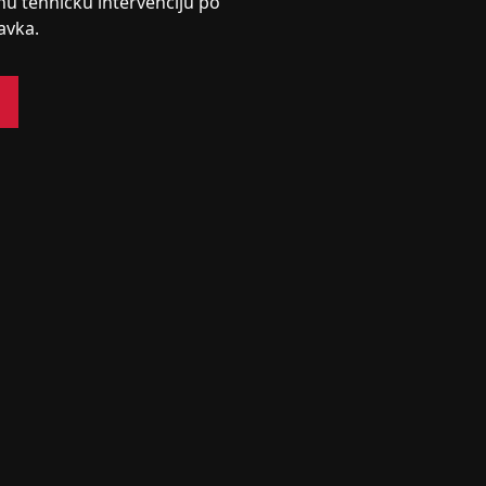
nu tehničku intervenciju po
avka.
s