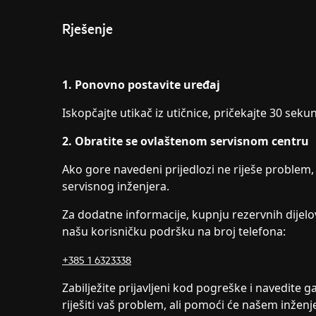
Rješenje
1. Ponovno postavite uređaj
Iskopčajte utikač iz utičnice, pričekajte 30 sek
2. Obratite se ovlaštenom servisnom centru
Ako gore navedeni prijedlozi ne riješe problem
servisnog inženjera.
Za dodatne informacije, kupnju rezervnih dijelov
našu korisničku podršku na broj telefona:
+385 1 6323338
Zabilježite prijavljeni kod pogreške i navedite g
riješiti vaš problem, ali pomoći će našem inže