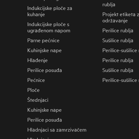
rublja
Indukcijske ploče za
kuhanje
Projekt etiketa 
održavanje
Indukcijske ploče s
ugrađenom napom
Perilice rublja
Parne pećnice
Sušilice rublja
Kuhinjske nape
Perilice-sušilice
Hlađenje
Perilice rublja
Perilice posuđa
Sušilice rublja
Pećnice
Perilice-sušilice
Ploče
Štednjaci
Kuhinjske nape
Perilice posuđa
Hladnjaci sa zamrzivačem