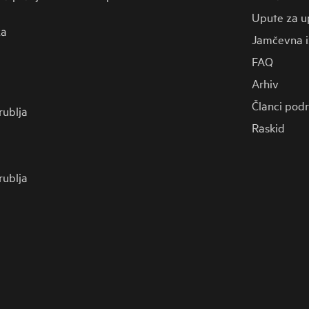
Upute za u
za
Jamčevna i
FAQ
Arhiv
Članci pod
 rublja
Raskid
 rublja