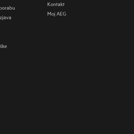
Kontakt
porabu
Moj AEG
zjava
rške