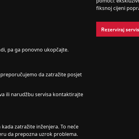
pomoći: ekskluziv
fiksnoj cijeni popr
Rezerviraj servi
undi, pa ga ponovno ukopčajte.
, preporučujemo da zatražite posjet
a ili narudžbu servisa kontaktirajte
a kada zatražite inženjera. To neće
njeru da prepozna uzrok problema.