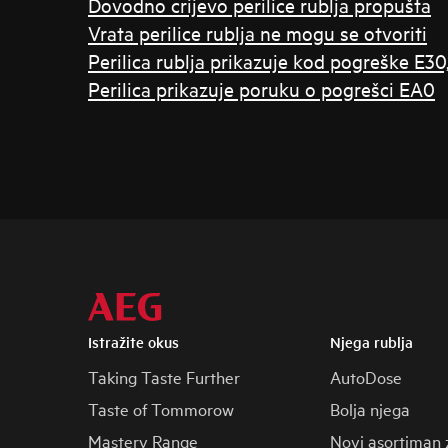
Dovodno crijevo perilice rublja propušta
Vrata perilice rublja ne mogu se otvoriti
Perilica rublja prikazuje kod pogreške E30,
Perilica prikazuje poruku o pogrešci EA0
Istražite okus
Njega rublja
Taking Taste Further
AutoDose
Taste of Tommorow
Bolja njega
Mastery Range
Novi asortiman 