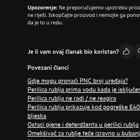
Upozorenje:
Ne preporučujemo upotrebu proiz
ne riješi. Iskopčajte proizvod i nemojte ga pon
da je to u redu.
Je li vam ovaj članak bio koristan?
Povezani članci
Gdje mogu pronaći PNC broj uređaja?
Perilica rublja prima vodu kada je isključe
Perilica rublja ne radi / ne reagira
Perilica rublja prikazuje kod pogreške E40 
bljeska
Ostaci pjene i deterdženta u perilici rublja
Omekšivač za rublje teče izravno u bubanj 