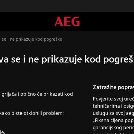
va se i ne prikazuje kod pogreške
ava se i ne prikazuje kod pogre
Zatražite popra
 grijača i obično će prikazati kod
Povjerite svoj ur
tehničarima i osig
kako biste otklonili problem:
uslugu za svoj ae
„Fiksna cijena po
garancijskog peri
je.