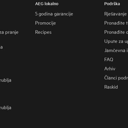
AEG lokalno
Podrška
5 godina garancije
Rješavanje
Promocije
Pronađite 
za pranje
Recipes
Pronađite o
Upute za u
za
Jamčevna i
FAQ
Arhiv
Članci pod
 rublja
Raskid
 rublja