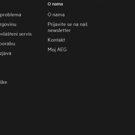
O nama
 problema
O nama
trgovinu
Prijavite se na naš
newsletter
vlašteni servis
Kontakt
porabu
Moj AEG
zjava
rške