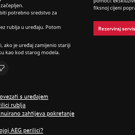
pomoći: ekskluziv
e začepljen.
fiksnoj cijeni popr
biti potrebno sredstvo za
bez rublja u uređaju. Potom
Rezerviraj servi
 ako je uređaj zamijenio stariji
ku kao kod starog modela.
povezati s uređajem
lici rublja
ntinuirano zahtijeva pokretanje
joj AEG perilici?