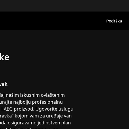
Podrška
ške
vak
eđaj našim iskusnim ovlaštenim
urajte najbolju profesionalnu
g i AEG proizvod. Ugovorite uslugu
pravka“ kojom vam za uređaje van
oda osiguravamo jedinstven plan