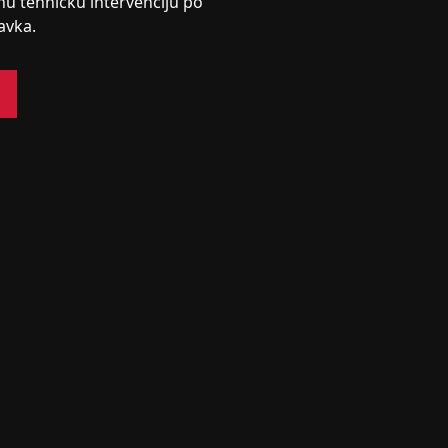
nu tehničku intervenciju po
avka.
s