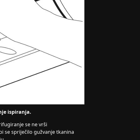
nje ispiranja.
ugiranje se ne vrši
i se spriječilo gužvanje tkanina
ju