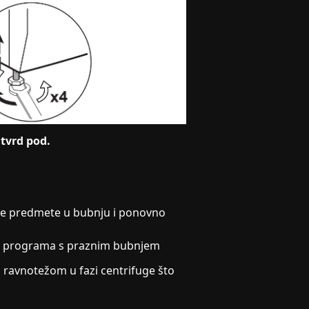
 tvrd pod.
te predmete u bubnju i ponovno
em programa s praznim bubnjem
 ravnotežom u fazi centrifuge što