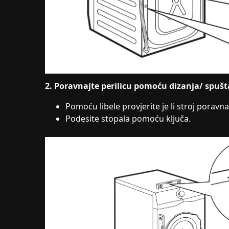
2. Poravnajte perilicu pomoću dizanja/ spušt
Pomoću libele provjerite je li stroj porav
Podesite stopala pomoću ključa.