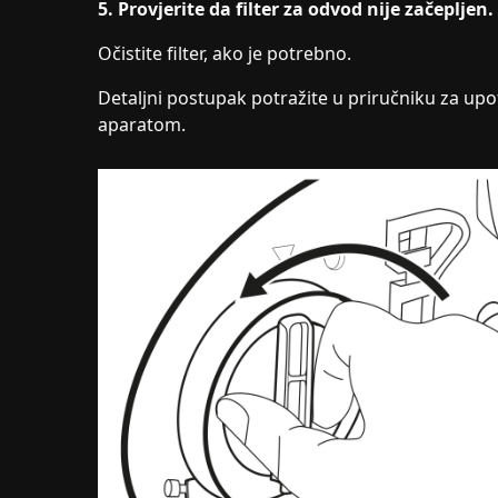
5. Provjerite da filter za odvod nije začepljen.
Očistite filter, ako je potrebno.
Detaljni postupak potražite u priručniku za upo
aparatom.