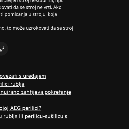
stavljen stroj nestabilna, npr.
vati da se stroj ne vrti. Ako
iti pomicanja u stroju, koja
vno, to može uzrokovati da se stroj
povezati s uređajem
lici rublja
ntinuirano zahtijeva pokretanje
joj AEG perilici?
rublja ili perilicu-sušilicu s