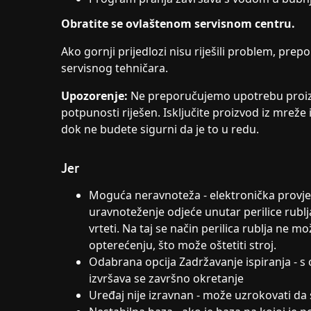
Obratite se ovlaštenom servisnom centru.
Ako gornji prijedlozi nisu riješili problem, pre
servisnog tehničara.
Upozorenje:
Ne preporučujemo upotrebu proiz
potpunosti riješen. Isključite proizvod iz mreže
dok ne budete sigurni da je to u redu.
Jer
Moguća neravnoteža - elektronička provje
uravnoteženje odjeće unutar perilice rublj
vrteti. Na taj se način perilica rublja ne
opterećenju, što može oštetiti stroj.
Odabrana opcija Zadržavanje ispiranja -
izvršava se završno okretanje
Uređaj nije izravnan - može uzrokovati da s