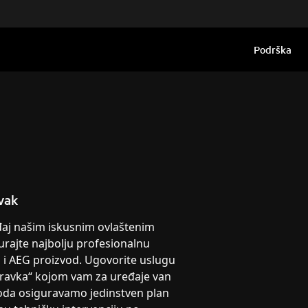
Podrška
vak
eđaj našim iskusnim ovlaštenim
urajte najbolju profesionalnu
g i AEG proizvod. Ugovorite uslugu
pravka“ kojom vam za uređaje van
oda osiguravamo jedinstven plan