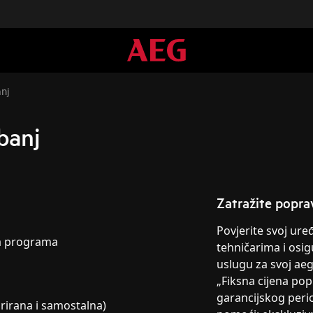
anj
ubanj
Zatražite popra
Povjerite svoj ur
ka programa
tehničarima i osig
uslugu za svoj ae
„Fiksna cijena po
garancijskog peri
grirana i samostalna)