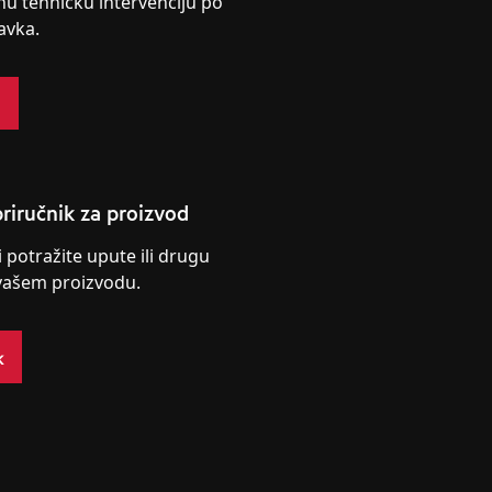
nu tehničku intervenciju po
avka.
s
riručnik za proizvod
i potražite upute ili drugu
vašem proizvodu.
k