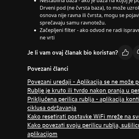
Nestabilna baza - ako je baza na kojoj je po
Drveni pod (ne čvrsta baza), to može uzroko
osnova nije ravna ili čvrsta, mogu se pojav
sprečavaju samu ravnotežu.
Začepljeni filter - ako odvod ne radi ispra
ne vrti
Je li vam ovaj članak bio koristan?
Povezani članci
Povezani uređaji - Aplikacija se ne može 
Rublje je kruto ili tvrdo nakon pranja u peri
Priključena perilica rublja - aplikacija ko
ciklusa održavanja
Kako resetirati postavke WiFi mreže na svo
Kako povezati svoju perilicu rublja, sušilicu 
aplikacijom