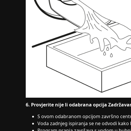
6. Provjerite nije li odabrana opcija Zadržava
S ovom odabranom opcijom završno centrif
Voda zadnjeg ispiranja se ne odvodi kako b
Program pranja završava s vodom u bubn