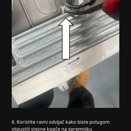
6. Koristite ravni odvijač kako biste polugom
otpustili stezne kopče na spremniku