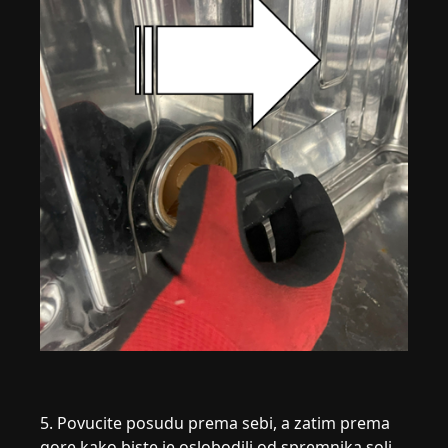
5. Povucite posudu prema sebi, a zatim prema
gore kako biste je oslobodili od spremnika soli.