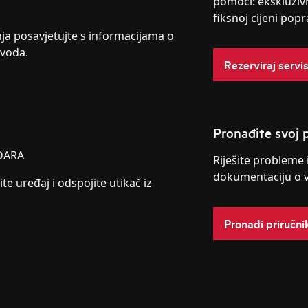
pomoći: ekskluziv
fiksnoj cijeni popr
nja posavjetujte s informacijama o
zvoda.
Rezerviraj servi
Pronađite svoj p
DARA
Riješite probleme 
dokumentaciju o 
ite uređaj i odspojite utikač iz
Pronađi priručni