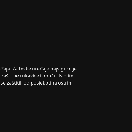
đaja. Za teške uređaje najsigurnije
e zaštitne rukavice i obuću. Nosite
e zaštitili od posjekotina oštrih