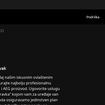
Podrška
(2)
vak
eđaj našim iskusnim ovlaštenim
urajte najbolju profesionalnu
g i AEG proizvod. Ugovorite uslugu
pravka“ kojom vam za uređaje van
oda osiguravamo jedinstven plan