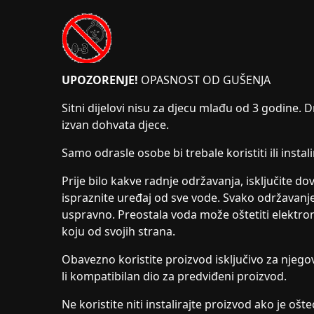
UPOZORENJE!
OPASNOST OD GUŠENJA
Sitni dijelovi nisu za djecu mlađu od 3 godine. D
izvan dohvata djece.
Samo odrasle osobe bi trebale koristiti ili instal
Prije bilo kakve radnje održavanja, isključite d
ispraznite uređaj od sve vode. Svako održavanje 
uspravno. Preostala voda može oštetiti elektron
koju od svojih strana.
Obavezno koristite proizvod isključivo za njegov
li kompatibilan dio za predviđeni proizvod.
Ne koristite niti instalirajte proizvod ako je ošte