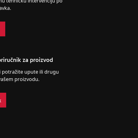
nu tehničku intervenciju po
avka.
s
riručnik za proizvod
i potražite upute ili drugu
vašem proizvodu.
k