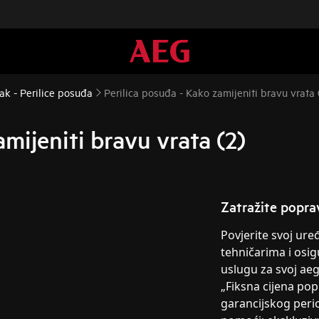
k - Perilice posuđa
Perilica posuđa - Kako zamijeniti bravu vrata 
mijeniti bravu vrata (2)
Zatražite popra
Povjerite svoj ur
tehničarima i osig
uslugu za svoj ae
„Fiksna cijena po
garancijskog peri