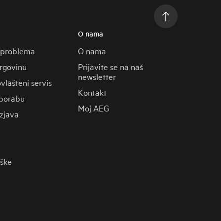
O nama
 problema
O nama
trgovinu
Prijavite se na naš
newsletter
vlašteni servis
Kontakt
porabu
Moj AEG
zjava
rške