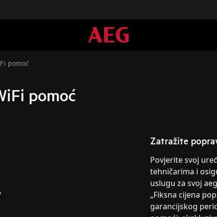
WiFi pomoć
a WiFi pomoć
Zatražite popra
Povjerite svoj ur
tehničarima i osig
uslugu za svoj ae
?
„Fiksna cijena po
garancijskog peri