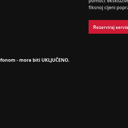
pomoći: ekskluziv
fiksnoj cijeni popr
Rezerviraj servi
lefonom - mora biti UKLJUČENO.