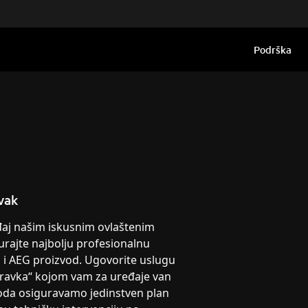
Podrška
vak
eđaj našim iskusnim ovlaštenim
urajte najbolju profesionalnu
g i AEG proizvod. Ugovorite uslugu
pravka“ kojom vam za uređaje van
oda osiguravamo jedinstven plan