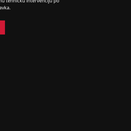
nu tehničku intervenciju po
avka.
s