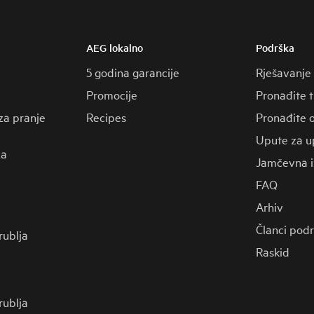
AEG lokalno
Podrška
5 godina garancije
Rješavanje
Promocije
Pronađite 
za pranje
Recipes
Pronađite o
Upute za u
za
Jamčevna i
FAQ
Arhiv
Članci pod
 rublja
Raskid
 rublja