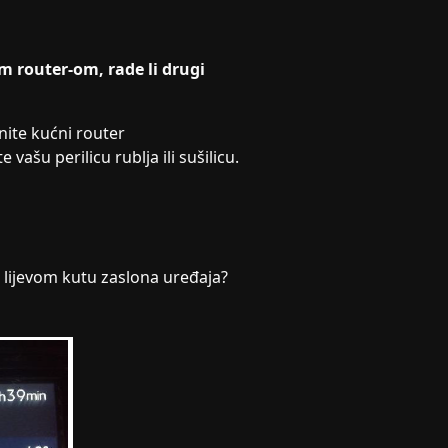
m router-om, rade li drugi
nite kućni router
vašu perilicu rublja ili sušilicu.
em lijevom kutu zaslona uređaja?