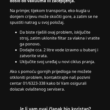
došlo do vakuuma ili začepljenja.
Na primjer, tijekom transporta, eko-kugla u
donjem crijevu može skočiti gore, a zatim se ne
spustiti natrag u svoj položaj.
Da biste riješili ovaj problem, isključite
stroj, zatim uklonite filtar za vlakna i vratite
ga ponovo.
Dodajte cca. 2 litre vode izravno u bubanj i
zatvorite vrata.
Uključite svoj uređaj u novi ciklus pranja.
Ako s pomoću gornjih prijedloga ne možete
otkloniti problem, kontaktirajte naš pozivni
centar 01/6323-338 kako bi Vam osigurali
dolazak ovlaštenog servisera.
Je li vam ovaj članak bio koristan?