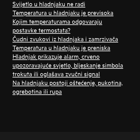
Svijetlo u hladnjaku ne radi
Temperatura u hladnjaku je previsoka
Kojim temperaturama odgovaraju
postavke termostata?
Čudni zvukovi iz hladnjaka i zamrzivača
Temperatura u hladnjaku je preniska
Hladnjak prikazuje alarm, crveno
upozoravajuće svjetlo, bljeskanje simbola
trokuta ili oglašava zvučni signal
Na hladnjaku postoji oštećenje, pukotina,
ogrebotina ili rupa