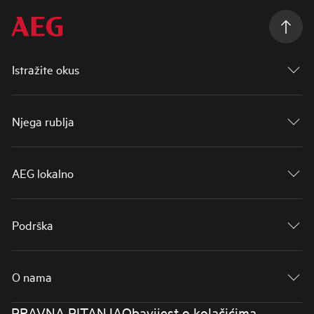
Istražite okus
Njega rublja
AEG lokalno
Podrška
O nama
PRAVNA PITANJA
Obavijest o kolačićima